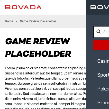
Home
Game Review Placeholder
GAME REVIEW
PLACEHOLDER
Casi
Lorem ipsum dolor sit amet, consectetur adipiscing elit.
Suspendisse interdum auctor feugiat. Etiam ornare nunc ac
Spor
gravida lobortis. Pellentesque ullamcorper risus at aliquam
tempor. Quisque gravida sem sollicitudin mi rutrum luctus.
Poke
Vivamus consequat leo elit, vel suscipit lectus suscipit
sollicitudin. Sed sodales arcu non interdum mattis. Praesent
diam enim, viverra et justo finibus, cursus aliquam dui. Duis mi
Prom
arcu, rhoncus sit amet molestie at, semper id magna. Aliquam et