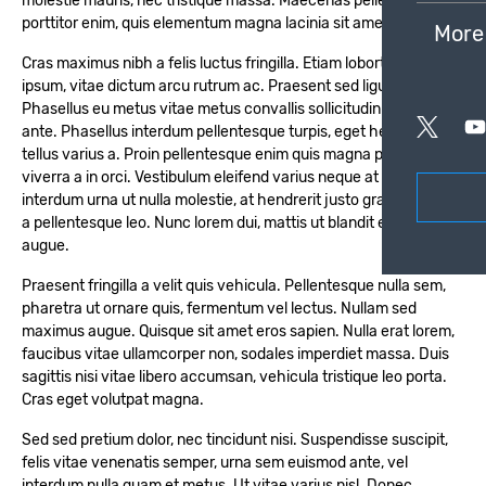
molestie mauris, nec tristique massa. Maecenas pellentesque
porttitor enim, quis elementum magna lacinia sit amet.
More
Cras maximus nibh a felis luctus fringilla. Etiam lobortis tempus
ipsum, vitae dictum arcu rutrum ac. Praesent sed ligula leo.
Phasellus eu metus vitae metus convallis sollicitudin vel nec
ante. Phasellus interdum pellentesque turpis, eget hendrerit
tellus varius a. Proin pellentesque enim quis magna porttitor
viverra a in orci. Vestibulum eleifend varius neque at finibus. Sed
interdum urna ut nulla molestie, at hendrerit justo gravida. Nulla
a pellentesque leo. Nunc lorem dui, mattis ut blandit et, lobortis in
augue.
Praesent fringilla a velit quis vehicula. Pellentesque nulla sem,
pharetra ut ornare quis, fermentum vel lectus. Nullam sed
maximus augue. Quisque sit amet eros sapien. Nulla erat lorem,
faucibus vitae ullamcorper non, sodales imperdiet massa. Duis
sagittis nisi vitae libero accumsan, vehicula tristique leo porta.
Cras eget volutpat magna.
Sed sed pretium dolor, nec tincidunt nisi. Suspendisse suscipit,
felis vitae venenatis semper, urna sem euismod ante, vel
interdum nulla quam et metus. Ut vitae varius nisl. Donec